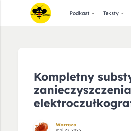
Podkast
Teksty
Kompletny substy
zanieczyszczenia
elektroczułkogra
Warroza
maj 23, 2025