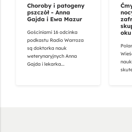
Choroby i patogeny
Ćmy
pszczół - Anna
noc
Gajda i Ewa Mazur
zaf
sku
Gościniami 16 odcinka
oku
podkastu Radio Warroza
Pola
są doktorka nauk
Wieśc
weterynaryjnych Anna
nauk
Gajda i lekarka...
skute