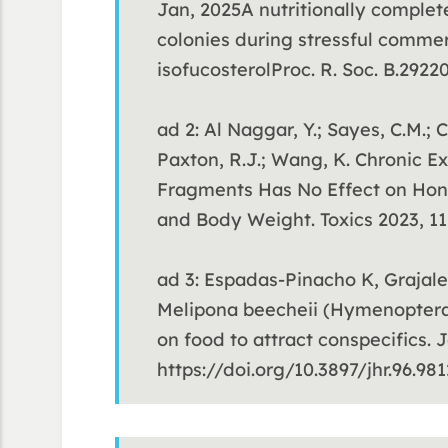
Jan, 2025A nutritionally complet
colonies during stressful commer
isofucosterolProc. R. Soc. B.292
ad 2: Al Naggar, Y.; Sayes, C.M.; Co
Paxton, R.J.; Wang, K. Chronic E
Fragments Has No Effect on Hon
and Body Weight. Toxics 2023, 11
ad 3: Espadas-Pinacho K, Grajale
Melipona beecheii (Hymenoptera
on food to attract conspecifics.
https://doi.org/10.3897/jhr.96.98