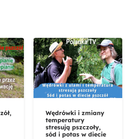
zół,
Wędrówki i zmiany
temperatury
stresują pszczoły,
sód i potas w diecie