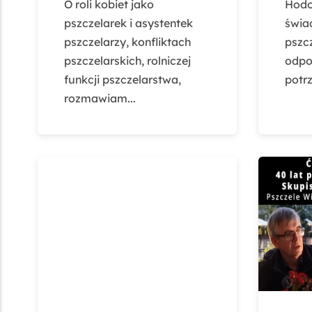
O roli kobiet jako
Hodo
pszczelarek i asystentek
świa
pszczelarzy, konfliktach
pszcz
pszczelarskich, rolniczej
odpo
funkcji pszczelarstwa,
potrz
rozmawiam...