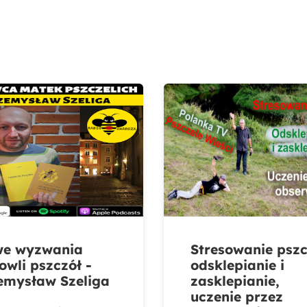
e wyzwania
Stresowanie pszc
owli pszczół -
odsklepianie i
emysław Szeliga
zasklepianie,
uczenie przez