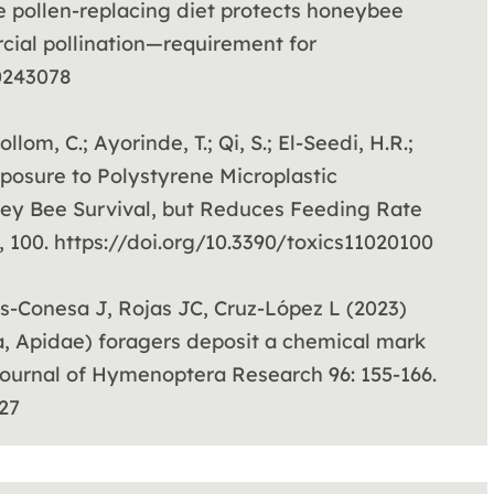
e pollen-replacing diet protects honeybee
cial pollination—requirement for
20243078
llom, C.; Ayorinde, T.; Qi, S.; El-Seedi, H.R.;
xposure to Polystyrene Microplastic
ey Bee Survival, but Reduces Feeding Rate
, 100. https://doi.org/10.3390/toxics11020100
s-Conesa J, Rojas JC, Cruz-López L (2023)
, Apidae) foragers deposit a chemical mark
 Journal of Hymenoptera Research 96: 155-166.
127