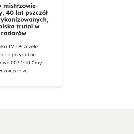
 mistrzowie
y, 40 lat pszczół
rykanizowanych,
piska trutni w
 radarów
nka TV - Pszczele
i - o przyrodzie
owo 007 1:40 Ćmy
czniejsze w...