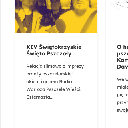
XIV Świętokrzyskie
O h
Święto Pszczoły
psz
Kam
Relacja filmowa z imprezy
Dav
branży pszczelarskiej
We w
okiem i uchem Radio
miał
Warroza Pszczele Wieści.
pięk
Czternasta...
przyr
swoje