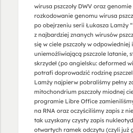
wirusa pszczoły DWV oraz genomie
rozkodowanie genomu wirusa pszczoł
po obejrzeniu serii Łukasza Lamży “
z najbardziej znanych wirusów pszc
się w ciele pszczoły w odpowiedniej
uniemożliwiającą pszczole latanie,
skrzydeł (po angielsku: deformed wi
potrafi doprowadzić rodzinę pszcze
Lamży najpierw pobraliśmy pełny z
mitochondrium pszczoły miodnej 
programie Libre Office zamieniliśm
na RNA oraz oczyściliśmy zapis z n
tak uzyskany czysty zapis nukleoty
otwartych ramek odczytu (czyli już 