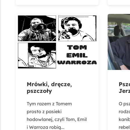
Mrówki, dręcze,
Psz
pszczoły
Jer
Tym razem z Tomem
O ps
prosto z pasieki
rodz
hodowlanej, czyli Tom, Emil
kani
i Warroza robią...
rebel