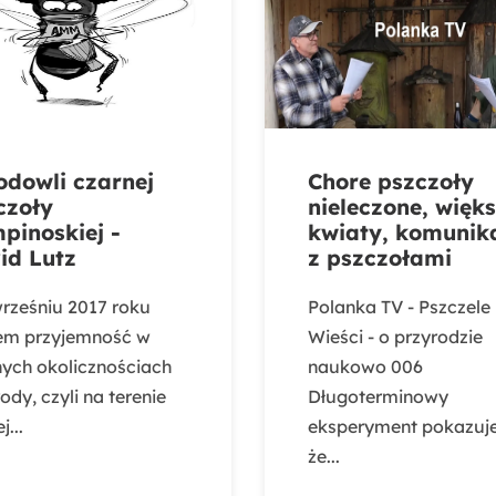
odowli czarnej
Chore pszczoły
czoły
nieleczone, więk
pinoskiej -
kwiaty, komunik
id Lutz
z pszczołami
rześniu 2017 roku
Polanka TV - Pszczele
em przyjemność w
Wieści - o przyrodzie
nych okolicznościach
naukowo 006
ody, czyli na terenie
Długoterminowy
j...
eksperyment pokazuje
że...