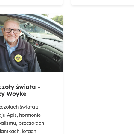
czoły świata -
zy Woyke
zczołach świata z
aju Apis, hormonie
balizmu, pszczołach
iantkach, lotach