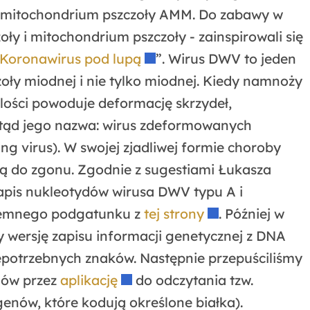
 mitochondrium pszczoły AMM. Do zabawy w
y i mitochondrium pszczoły - zainspirowali się
Koronawirus pod lupą
”. Wirus DWV to jeden
zoły miodnej i nie tylko miodnej. Kiedy namnoży
 ilości powoduje deformację skrzydeł,
 stąd jego nazwa: wirus zdeformowanych
ng virus). W swojej zjadliwej formie choroby
lą do zgonu. Zgodnie z sugestiami Łukasza
apis nukleotydów wirusa DWV typu A i
ciemnego podgatunku z
tej strony
. Później w
y wersję zapisu informacji genetycznej z DNA
iepotrzebnych znaków. Następnie przepuściliśmy
dów przez
aplikację
do odczytania tzw.
genów, które kodują określone białka).